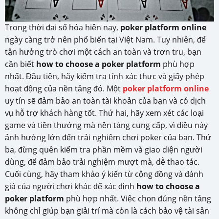
Trong thời đại số hóa hiện nay,
poker platform online
ngày càng trở nên phổ biến tại Việt Nam. Tuy nhiên, để
tận hưởng trò chơi một cách an toàn và trơn tru, bạn
cần biết
how to choose a poker platform
phù hợp
nhất. Đầu tiên, hãy kiểm tra tính xác thực và giấy phép
hoạt động của nền tảng đó. Một
poker platform online
uy tín sẽ đảm bảo an toàn tài khoản của bạn và có dịch
vụ hỗ trợ khách hàng tốt. Thứ hai, hãy xem xét các loại
game và tiền thưởng mà nền tảng cung cấp, vì điều này
ảnh hưởng lớn đến trải nghiệm chơi poker của bạn. Thứ
ba, đừng quên kiểm tra phần mềm và giao diện người
dùng, để đảm bảo trải nghiệm mượt mà, dễ thao tác.
Cuối cùng, hãy tham khảo ý kiến từ cộng đồng và đánh
giá của người chơi khác để xác định
how to choose a
poker platform
phù hợp nhất. Việc chọn đúng nền tảng
không chỉ giúp bạn giải trí mà còn là cách bảo vệ tài sản