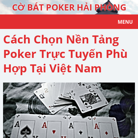
CỜ BÁT POKER HẢI PHÒNG
MENU
Cách Chọn Nền Tảng
Poker Trực Tuyến Phù
Hợp Tại Việt Nam